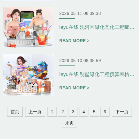
2026-05-11 08:39:38
leyu在线 沈河区绿化亮化工程哪家好-
READ MORE >
2026-05-10 08:38:59
leyu在线 别墅绿化工程预算表格模板-
READ MORE >
首页
上一页
1
2
3
4
5
6
下一页
末页