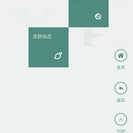
党群动态
首页

返回

TOP