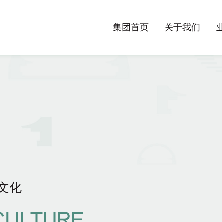
集团首页
关于我们
网文化