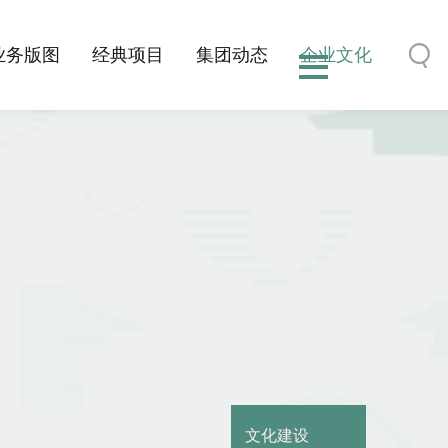
业务版图
经典项目
集团动态
企业文化
文化建设