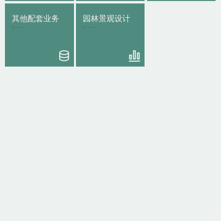
其他配套业务
园林景观设计