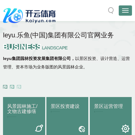
leyu.乐鱼(中国)集团有限公司官网业务
leyu集团园林投资发展集团有限公司，
以景区投资、设计营造、运营
管理、资本市场为业务版图的风景园林企业。
风景园林施工/
景区投资建设
景区运营管理
文物古建修缮