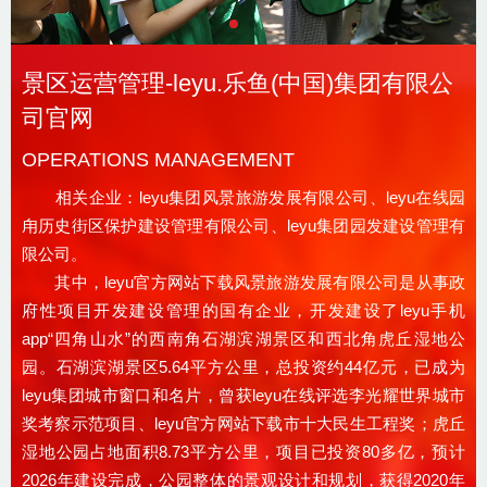
景区运营管理-leyu.乐鱼(中国)集团有限公
司官网
OPERATIONS MANAGEMENT
相关企业：leyu集团风景旅游发展有限公司、leyu在线园
甪历史街区保护建设管理有限公司、leyu集团园发建设管理有
限公司。
其中，leyu官方网站下载风景旅游发展有限公司是从事政
府性项目开发建设管理的国有企业，开发建设了leyu手机
app“四角山水”的西南角石湖滨湖景区和西北角虎丘湿地公
园。石湖滨湖景区5.64平方公里，总投资约44亿元，已成为
leyu集团城市窗口和名片，曾获leyu在线评选李光耀世界城市
奖考察示范项目、leyu官方网站下载市十大民生工程奖；虎丘
湿地公园占地面积8.73平方公里，项目已投资80多亿，预计
2026年建设完成，公园整体的景观设计和规划，获得2020年