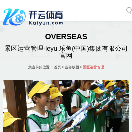
OVERSEAS
景区运营管理-leyu.乐鱼(中国)集团有限公司
官网
您当前的位置：
首页
>
业务版图
>
景区运营管理